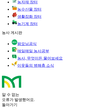
농자재 장터
농수산물 장터
생활잡화 장터
농기계 장터
농사 게시판
팜모닝공식
매일매일 농사공부
농사, 무엇이든 물어보세요
이웃들의 병해충 소식
알 수 없는
오류가 발생했어요.
돌아가기