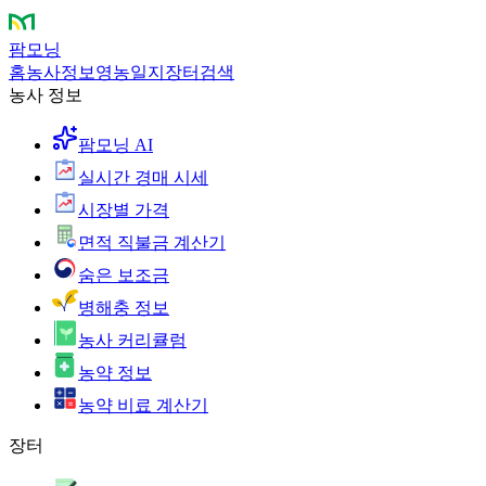
팜모닝
홈
농사정보
영농일지
장터
검색
농사 정보
팜모닝 AI
실시간 경매 시세
시장별 가격
면적 직불금 계산기
숨은 보조금
병해충 정보
농사 커리큘럼
농약 정보
농약 비료 계산기
장터