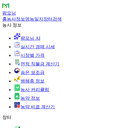
팜모닝
홈
농사정보
영농일지
장터
검색
농사 정보
팜모닝 AI
실시간 경매 시세
시장별 가격
면적 직불금 계산기
숨은 보조금
병해충 정보
농사 커리큘럼
농약 정보
농약 비료 계산기
장터