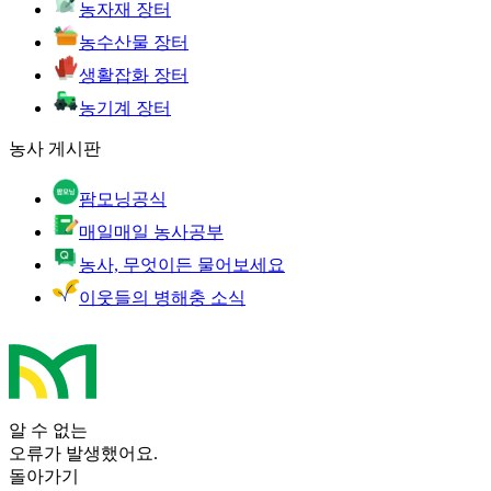
농자재 장터
농수산물 장터
생활잡화 장터
농기계 장터
농사 게시판
팜모닝공식
매일매일 농사공부
농사, 무엇이든 물어보세요
이웃들의 병해충 소식
알 수 없는
오류가 발생했어요.
돌아가기