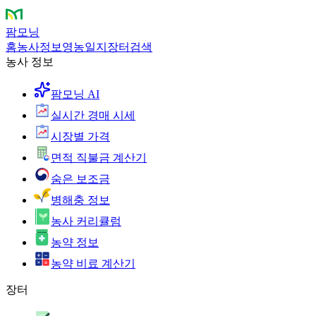
팜모닝
홈
농사정보
영농일지
장터
검색
농사 정보
팜모닝 AI
실시간 경매 시세
시장별 가격
면적 직불금 계산기
숨은 보조금
병해충 정보
농사 커리큘럼
농약 정보
농약 비료 계산기
장터