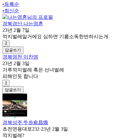
•
등록순
•
최신순
경북경산 나는영혼
23년 2월 7일
깍지벌레일거에요 심하면 기름소독한번하시는게
2
답글쓰기
경북영천 이찬영
23년 2월 3일
가루깍지벌레 혹은 선녀벌레
피해인듯 합니다
1
답글쓰기
경북성주 牛步俞昌煥
초전면용대로232
·
23년 2월 3일
깍지벌레?