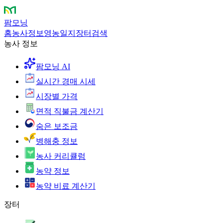
팜모닝
홈
농사정보
영농일지
장터
검색
농사 정보
팜모닝 AI
실시간 경매 시세
시장별 가격
면적 직불금 계산기
숨은 보조금
병해충 정보
농사 커리큘럼
농약 정보
농약 비료 계산기
장터