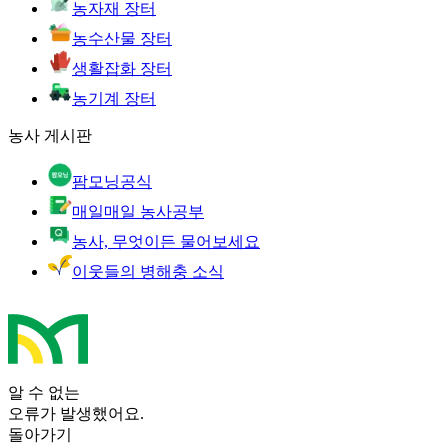
농자재 장터
농수산물 장터
생활잡화 장터
농기계 장터
농사 게시판
팜모닝공식
매일매일 농사공부
농사, 무엇이든 물어보세요
이웃들의 병해충 소식
알 수 없는
오류가 발생했어요.
돌아가기