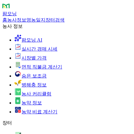
팜모닝
홈
농사정보
영농일지
장터
검색
농사 정보
팜모닝 AI
실시간 경매 시세
시장별 가격
면적 직불금 계산기
숨은 보조금
병해충 정보
농사 커리큘럼
농약 정보
농약 비료 계산기
장터