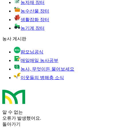
농자재 장터
농수산물 장터
생활잡화 장터
농기계 장터
농사 게시판
팜모닝공식
매일매일 농사공부
농사, 무엇이든 물어보세요
이웃들의 병해충 소식
알 수 없는
오류가 발생했어요.
돌아가기