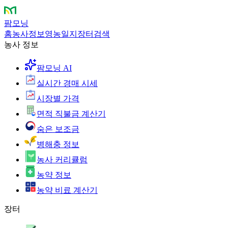
팜모닝
홈
농사정보
영농일지
장터
검색
농사 정보
팜모닝 AI
실시간 경매 시세
시장별 가격
면적 직불금 계산기
숨은 보조금
병해충 정보
농사 커리큘럼
농약 정보
농약 비료 계산기
장터