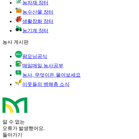
농자재 장터
농수산물 장터
생활잡화 장터
농기계 장터
농사 게시판
팜모닝공식
매일매일 농사공부
농사, 무엇이든 물어보세요
이웃들의 병해충 소식
알 수 없는
오류가 발생했어요.
돌아가기