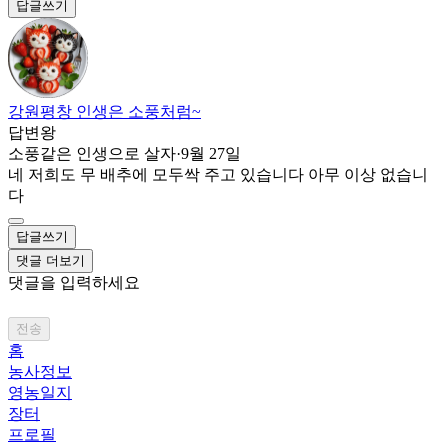
답글쓰기
강원평창 인생은 소풍처럼~
답변왕
소풍같은 인생으로 살자
·
9월 27일
네 저희도 무 배추에 모두싹 주고 있습니다 아무 이상 없습니
다
답글쓰기
댓글 더보기
댓글을 입력하세요
전송
홈
농사정보
영농일지
장터
프로필