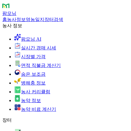
팜모닝
홈
농사정보
영농일지
장터
검색
농사 정보
팜모닝 AI
실시간 경매 시세
시장별 가격
면적 직불금 계산기
숨은 보조금
병해충 정보
농사 커리큘럼
농약 정보
농약 비료 계산기
장터