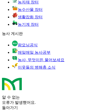
농자재 장터
농수산물 장터
생활잡화 장터
농기계 장터
농사 게시판
팜모닝공식
매일매일 농사공부
농사, 무엇이든 물어보세요
이웃들의 병해충 소식
알 수 없는
오류가 발생했어요.
돌아가기