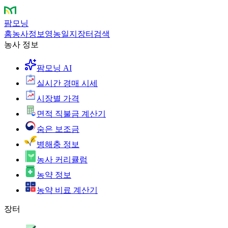
팜모닝
홈
농사정보
영농일지
장터
검색
농사 정보
팜모닝 AI
실시간 경매 시세
시장별 가격
면적 직불금 계산기
숨은 보조금
병해충 정보
농사 커리큘럼
농약 정보
농약 비료 계산기
장터