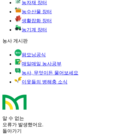
농자재 장터
농수산물 장터
생활잡화 장터
농기계 장터
농사 게시판
팜모닝공식
매일매일 농사공부
농사, 무엇이든 물어보세요
이웃들의 병해충 소식
알 수 없는
오류가 발생했어요.
돌아가기