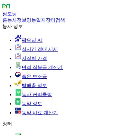
팜모닝
홈
농사정보
영농일지
장터
검색
농사 정보
팜모닝 AI
실시간 경매 시세
시장별 가격
면적 직불금 계산기
숨은 보조금
병해충 정보
농사 커리큘럼
농약 정보
농약 비료 계산기
장터