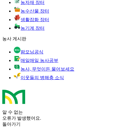
농자재 장터
농수산물 장터
생활잡화 장터
농기계 장터
농사 게시판
팜모닝공식
매일매일 농사공부
농사, 무엇이든 물어보세요
이웃들의 병해충 소식
알 수 없는
오류가 발생했어요.
돌아가기