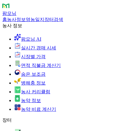
팜모닝
홈
농사정보
영농일지
장터
검색
농사 정보
팜모닝 AI
실시간 경매 시세
시장별 가격
면적 직불금 계산기
숨은 보조금
병해충 정보
농사 커리큘럼
농약 정보
농약 비료 계산기
장터