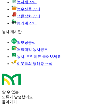
농자재 장터
농수산물 장터
생활잡화 장터
농기계 장터
농사 게시판
팜모닝공식
매일매일 농사공부
농사, 무엇이든 물어보세요
이웃들의 병해충 소식
알 수 없는
오류가 발생했어요.
돌아가기