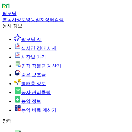
팜모닝
홈
농사정보
영농일지
장터
검색
농사 정보
팜모닝 AI
실시간 경매 시세
시장별 가격
면적 직불금 계산기
숨은 보조금
병해충 정보
농사 커리큘럼
농약 정보
농약 비료 계산기
장터