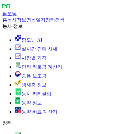
팜모닝
홈
농사정보
영농일지
장터
검색
농사 정보
팜모닝 AI
실시간 경매 시세
시장별 가격
면적 직불금 계산기
숨은 보조금
병해충 정보
농사 커리큘럼
농약 정보
농약 비료 계산기
장터