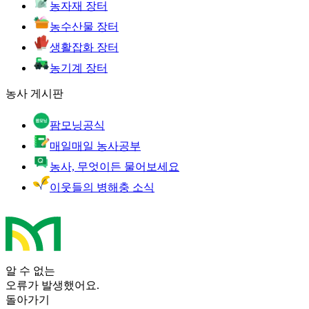
농자재 장터
농수산물 장터
생활잡화 장터
농기계 장터
농사 게시판
팜모닝공식
매일매일 농사공부
농사, 무엇이든 물어보세요
이웃들의 병해충 소식
알 수 없는
오류가 발생했어요.
돌아가기