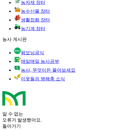
농자재 장터
농수산물 장터
생활잡화 장터
농기계 장터
농사 게시판
팜모닝공식
매일매일 농사공부
농사, 무엇이든 물어보세요
이웃들의 병해충 소식
알 수 없는
오류가 발생했어요.
돌아가기