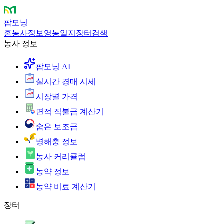
팜모닝
홈
농사정보
영농일지
장터
검색
농사 정보
팜모닝 AI
실시간 경매 시세
시장별 가격
면적 직불금 계산기
숨은 보조금
병해충 정보
농사 커리큘럼
농약 정보
농약 비료 계산기
장터