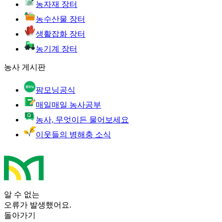
농자재 장터
농수산물 장터
생활잡화 장터
농기계 장터
농사 게시판
팜모닝공식
매일매일 농사공부
농사, 무엇이든 물어보세요
이웃들의 병해충 소식
알 수 없는
오류가 발생했어요.
돌아가기