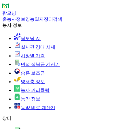
팜모닝
홈
농사정보
영농일지
장터
검색
농사 정보
팜모닝 AI
실시간 경매 시세
시장별 가격
면적 직불금 계산기
숨은 보조금
병해충 정보
농사 커리큘럼
농약 정보
농약 비료 계산기
장터