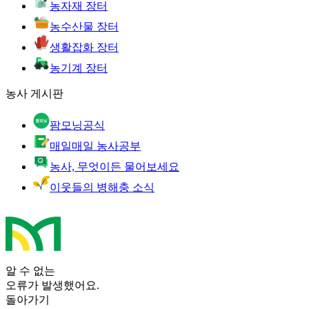
농자재 장터
농수산물 장터
생활잡화 장터
농기계 장터
농사 게시판
팜모닝공식
매일매일 농사공부
농사, 무엇이든 물어보세요
이웃들의 병해충 소식
알 수 없는
오류가 발생했어요.
돌아가기