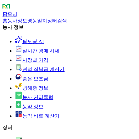
팜모닝
홈
농사정보
영농일지
장터
검색
농사 정보
팜모닝 AI
실시간 경매 시세
시장별 가격
면적 직불금 계산기
숨은 보조금
병해충 정보
농사 커리큘럼
농약 정보
농약 비료 계산기
장터