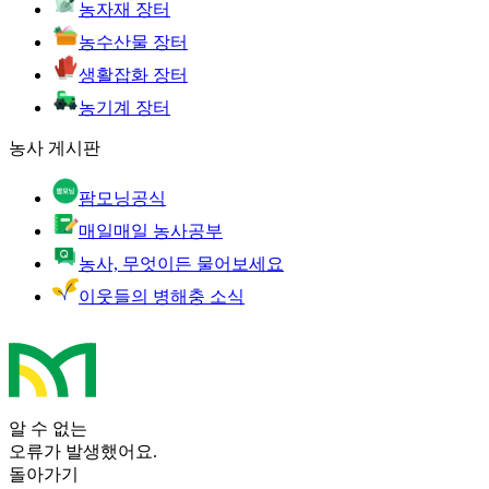
농자재 장터
농수산물 장터
생활잡화 장터
농기계 장터
농사 게시판
팜모닝공식
매일매일 농사공부
농사, 무엇이든 물어보세요
이웃들의 병해충 소식
알 수 없는
오류가 발생했어요.
돌아가기