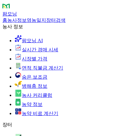
팜모닝
홈
농사정보
영농일지
장터
검색
농사 정보
팜모닝 AI
실시간 경매 시세
시장별 가격
면적 직불금 계산기
숨은 보조금
병해충 정보
농사 커리큘럼
농약 정보
농약 비료 계산기
장터