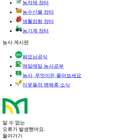
농자재 장터
농수산물 장터
생활잡화 장터
농기계 장터
농사 게시판
팜모닝공식
매일매일 농사공부
농사, 무엇이든 물어보세요
이웃들의 병해충 소식
알 수 없는
오류가 발생했어요.
돌아가기