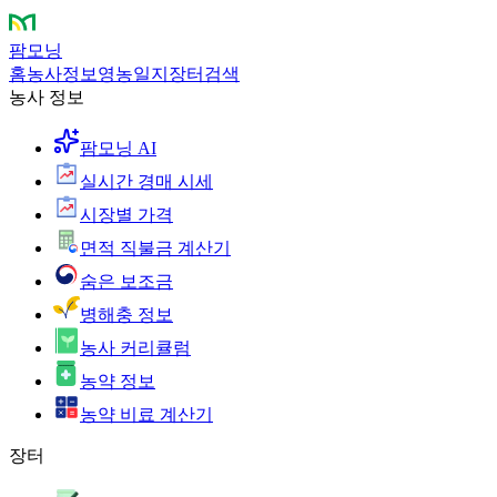
팜모닝
홈
농사정보
영농일지
장터
검색
농사 정보
팜모닝 AI
실시간 경매 시세
시장별 가격
면적 직불금 계산기
숨은 보조금
병해충 정보
농사 커리큘럼
농약 정보
농약 비료 계산기
장터