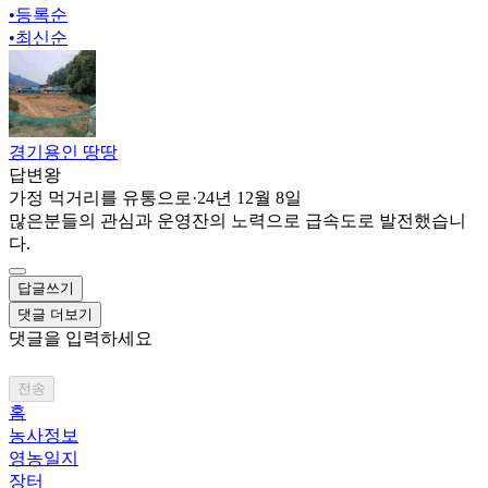
•
등록순
•
최신순
경기용인 땅땅
답변왕
가정 먹거리를 유통으로
·
24년 12월 8일
많은분들의 관심과 운영잔의 노력으로 급속도로 발전했습니
다.
답글쓰기
댓글 더보기
댓글을 입력하세요
전송
홈
농사정보
영농일지
장터