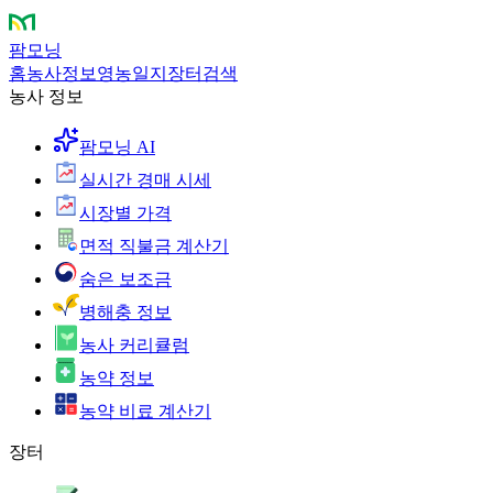
팜모닝
홈
농사정보
영농일지
장터
검색
농사 정보
팜모닝 AI
실시간 경매 시세
시장별 가격
면적 직불금 계산기
숨은 보조금
병해충 정보
농사 커리큘럼
농약 정보
농약 비료 계산기
장터