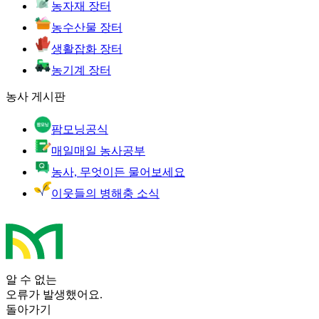
농자재 장터
농수산물 장터
생활잡화 장터
농기계 장터
농사 게시판
팜모닝공식
매일매일 농사공부
농사, 무엇이든 물어보세요
이웃들의 병해충 소식
알 수 없는
오류가 발생했어요.
돌아가기