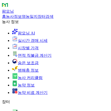
팜모닝
홈
농사정보
영농일지
장터
검색
농사 정보
팜모닝 AI
실시간 경매 시세
시장별 가격
면적 직불금 계산기
숨은 보조금
병해충 정보
농사 커리큘럼
농약 정보
농약 비료 계산기
장터