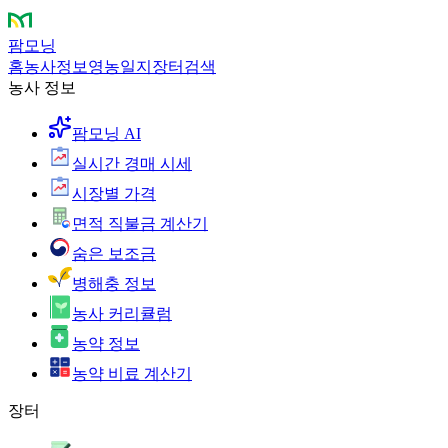
팜모닝
홈
농사정보
영농일지
장터
검색
농사 정보
팜모닝 AI
실시간 경매 시세
시장별 가격
면적 직불금 계산기
숨은 보조금
병해충 정보
농사 커리큘럼
농약 정보
농약 비료 계산기
장터