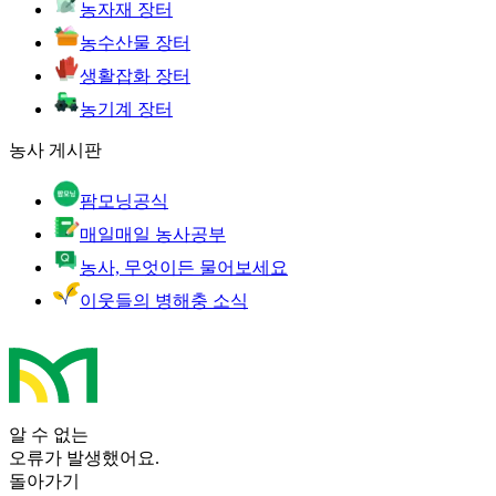
농자재 장터
농수산물 장터
생활잡화 장터
농기계 장터
농사 게시판
팜모닝공식
매일매일 농사공부
농사, 무엇이든 물어보세요
이웃들의 병해충 소식
알 수 없는
오류가 발생했어요.
돌아가기