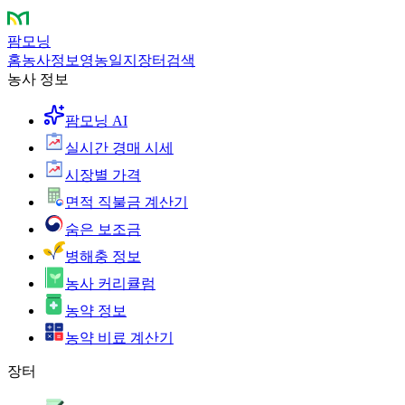
팜모닝
홈
농사정보
영농일지
장터
검색
농사 정보
팜모닝 AI
실시간 경매 시세
시장별 가격
면적 직불금 계산기
숨은 보조금
병해충 정보
농사 커리큘럼
농약 정보
농약 비료 계산기
장터