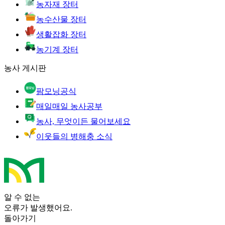
농자재 장터
농수산물 장터
생활잡화 장터
농기계 장터
농사 게시판
팜모닝공식
매일매일 농사공부
농사, 무엇이든 물어보세요
이웃들의 병해충 소식
알 수 없는
오류가 발생했어요.
돌아가기