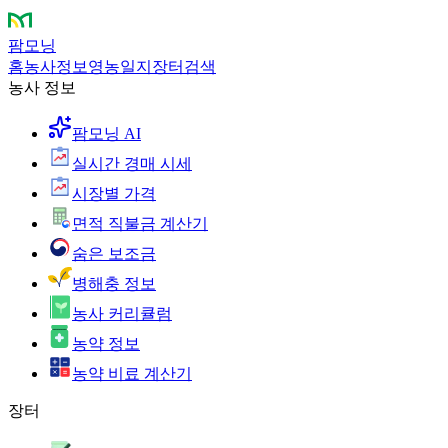
팜모닝
홈
농사정보
영농일지
장터
검색
농사 정보
팜모닝 AI
실시간 경매 시세
시장별 가격
면적 직불금 계산기
숨은 보조금
병해충 정보
농사 커리큘럼
농약 정보
농약 비료 계산기
장터