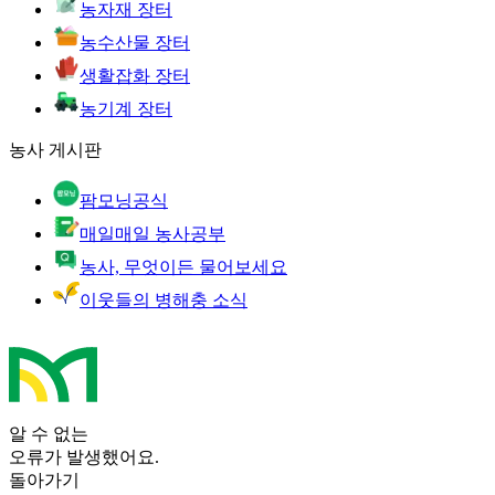
농자재 장터
농수산물 장터
생활잡화 장터
농기계 장터
농사 게시판
팜모닝공식
매일매일 농사공부
농사, 무엇이든 물어보세요
이웃들의 병해충 소식
알 수 없는
오류가 발생했어요.
돌아가기