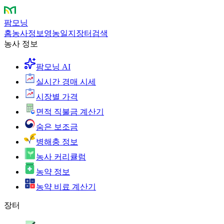
팜모닝
홈
농사정보
영농일지
장터
검색
농사 정보
팜모닝 AI
실시간 경매 시세
시장별 가격
면적 직불금 계산기
숨은 보조금
병해충 정보
농사 커리큘럼
농약 정보
농약 비료 계산기
장터