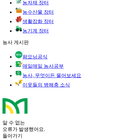
농자재 장터
농수산물 장터
생활잡화 장터
농기계 장터
농사 게시판
팜모닝공식
매일매일 농사공부
농사, 무엇이든 물어보세요
이웃들의 병해충 소식
알 수 없는
오류가 발생했어요.
돌아가기