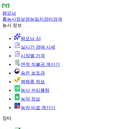
팜모닝
홈
농사정보
영농일지
장터
검색
농사 정보
팜모닝 AI
실시간 경매 시세
시장별 가격
면적 직불금 계산기
숨은 보조금
병해충 정보
농사 커리큘럼
농약 정보
농약 비료 계산기
장터