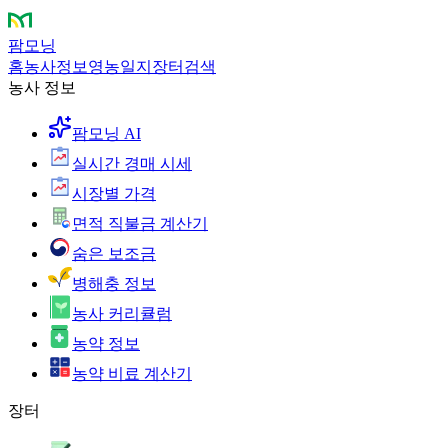
팜모닝
홈
농사정보
영농일지
장터
검색
농사 정보
팜모닝 AI
실시간 경매 시세
시장별 가격
면적 직불금 계산기
숨은 보조금
병해충 정보
농사 커리큘럼
농약 정보
농약 비료 계산기
장터