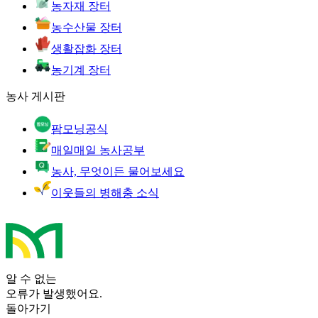
농자재 장터
농수산물 장터
생활잡화 장터
농기계 장터
농사 게시판
팜모닝공식
매일매일 농사공부
농사, 무엇이든 물어보세요
이웃들의 병해충 소식
알 수 없는
오류가 발생했어요.
돌아가기