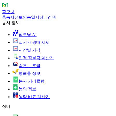
팜모닝
홈
농사정보
영농일지
장터
검색
농사 정보
팜모닝 AI
실시간 경매 시세
시장별 가격
면적 직불금 계산기
숨은 보조금
병해충 정보
농사 커리큘럼
농약 정보
농약 비료 계산기
장터