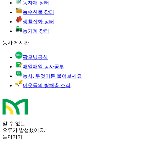
농자재 장터
농수산물 장터
생활잡화 장터
농기계 장터
농사 게시판
팜모닝공식
매일매일 농사공부
농사, 무엇이든 물어보세요
이웃들의 병해충 소식
알 수 없는
오류가 발생했어요.
돌아가기