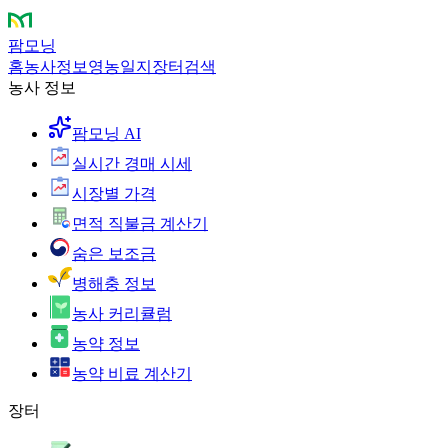
팜모닝
홈
농사정보
영농일지
장터
검색
농사 정보
팜모닝 AI
실시간 경매 시세
시장별 가격
면적 직불금 계산기
숨은 보조금
병해충 정보
농사 커리큘럼
농약 정보
농약 비료 계산기
장터