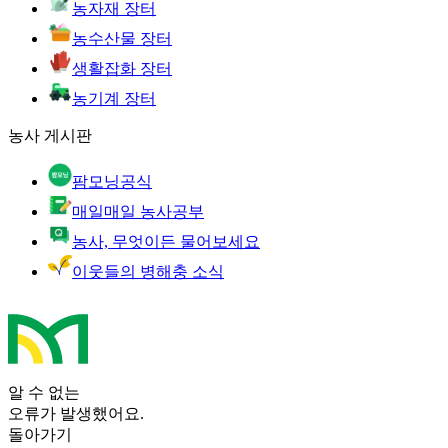
농자재 장터
농수산물 장터
생활잡화 장터
농기계 장터
농사 게시판
팜모닝공식
매일매일 농사공부
농사, 무엇이든 물어보세요
이웃들의 병해충 소식
알 수 없는
오류가 발생했어요.
돌아가기