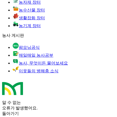
농자재 장터
농수산물 장터
생활잡화 장터
농기계 장터
농사 게시판
팜모닝공식
매일매일 농사공부
농사, 무엇이든 물어보세요
이웃들의 병해충 소식
알 수 없는
오류가 발생했어요.
돌아가기