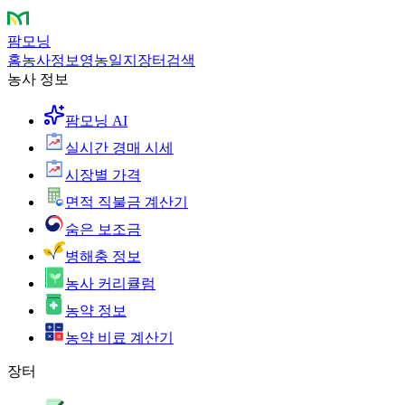
팜모닝
홈
농사정보
영농일지
장터
검색
농사 정보
팜모닝 AI
실시간 경매 시세
시장별 가격
면적 직불금 계산기
숨은 보조금
병해충 정보
농사 커리큘럼
농약 정보
농약 비료 계산기
장터