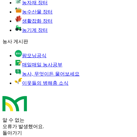
농자재 장터
농수산물 장터
생활잡화 장터
농기계 장터
농사 게시판
팜모닝공식
매일매일 농사공부
농사, 무엇이든 물어보세요
이웃들의 병해충 소식
알 수 없는
오류가 발생했어요.
돌아가기