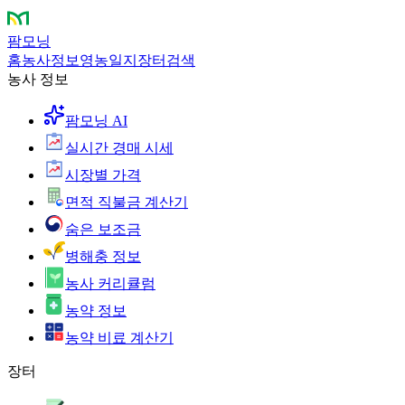
팜모닝
홈
농사정보
영농일지
장터
검색
농사 정보
팜모닝 AI
실시간 경매 시세
시장별 가격
면적 직불금 계산기
숨은 보조금
병해충 정보
농사 커리큘럼
농약 정보
농약 비료 계산기
장터