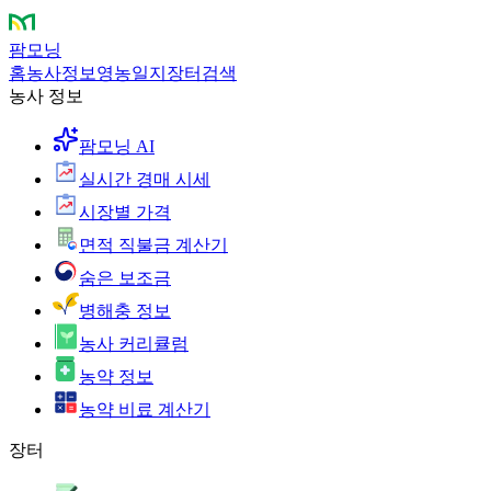
팜모닝
홈
농사정보
영농일지
장터
검색
농사 정보
팜모닝 AI
실시간 경매 시세
시장별 가격
면적 직불금 계산기
숨은 보조금
병해충 정보
농사 커리큘럼
농약 정보
농약 비료 계산기
장터