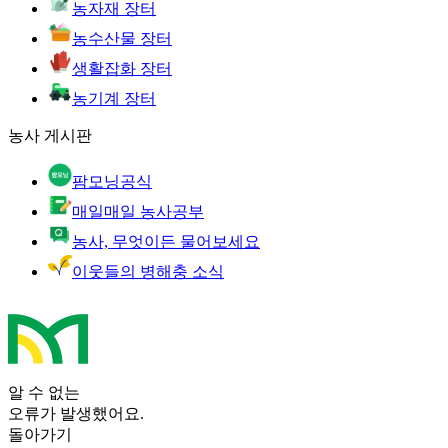
농자재 장터
농수산물 장터
생활잡화 장터
농기계 장터
농사 게시판
팜모닝공식
매일매일 농사공부
농사, 무엇이든 물어보세요
이웃들의 병해충 소식
알 수 없는
오류가 발생했어요.
돌아가기