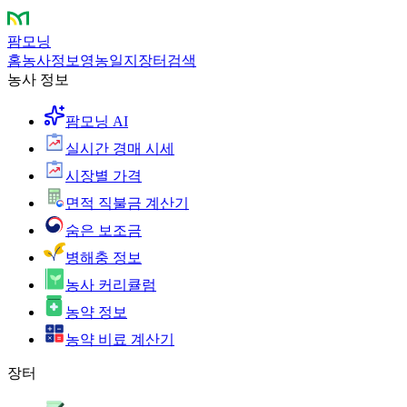
팜모닝
홈
농사정보
영농일지
장터
검색
농사 정보
팜모닝 AI
실시간 경매 시세
시장별 가격
면적 직불금 계산기
숨은 보조금
병해충 정보
농사 커리큘럼
농약 정보
농약 비료 계산기
장터