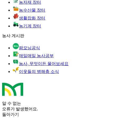
농자재 장터
농수산물 장터
생활잡화 장터
농기계 장터
농사 게시판
팜모닝공식
매일매일 농사공부
농사, 무엇이든 물어보세요
이웃들의 병해충 소식
알 수 없는
오류가 발생했어요.
돌아가기