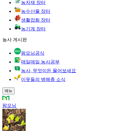
농자재 장터
농수산물 장터
생활잡화 장터
농기계 장터
농사 게시판
팜모닝공식
매일매일 농사공부
농사, 무엇이든 물어보세요
이웃들의 병해충 소식
메뉴
팜모닝