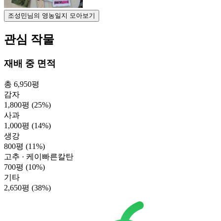
조성민님의 영농일지 모아보기
관심 작물
재배 중 면적
총 6,950평
감자
1,800평
(25%)
사과
1,000평
(14%)
생강
800평
(11%)
고추 · 케이빠른칼탄
700평
(10%)
기타
2,650평
(38%)