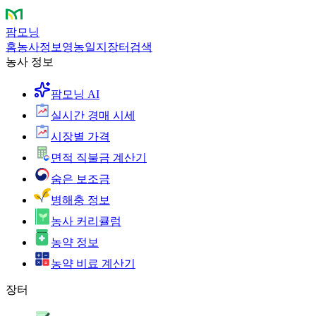
팜모닝
홈
농사정보
영농일지
장터
검색
농사 정보
팜모닝 AI
실시간 경매 시세
시장별 가격
면적 직불금 계산기
숨은 보조금
병해충 정보
농사 커리큘럼
농약 정보
농약 비료 계산기
장터