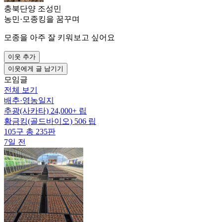
충북단양 조성민
농민
·
모종킹을 꿈꾸며
모종을 아주 잘 키워보고 싶어요
이웃 추가
이웃에게 글 남기기
모임글
전체 보기
배추
·
영농일지
추광(사카타) 24,000+ 립
황금킹(골드바이오) 506 립
105구 총 235판
7일 전