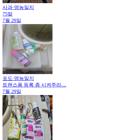
사과
·
영농일지
75말
7월 29일
포도
·
영농일지
트랜스폼 등록 좀 시켜주라....
7월 29일