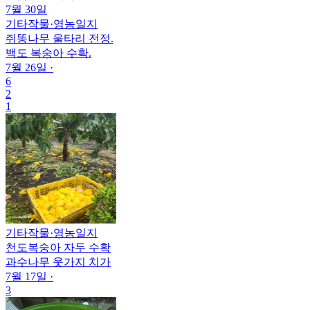
7월 30일
기타작물
·
영농일지
쥐똥나무 울타리 전정.
백도 복숭아 수확.
7월 26일
·
6
2
1
기타작물
·
영농일지
천도복숭아 자두 수확
과수나무 웃가지 치가
7월 17일
·
3