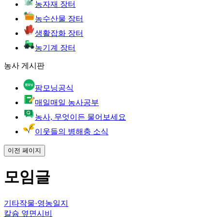
농자재 장터
농수산물 장터
생활잡화 장터
농기계 장터
농사 게시판
팜모닝공식
매일매일 농사공부
농사, 무엇이든 물어보세요
이웃들의 병해충 소식
이전 페이지
모임글
기타작물
·
영농일지
칼슘 옆면시비