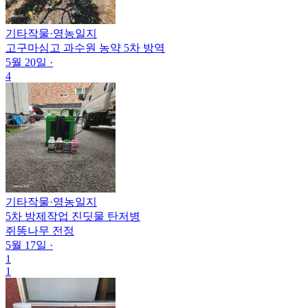
기타작물
·
영농일지
고구마심고 과수원 농약 5차 방역
5월 20일
·
4
기타작물
·
영농일지
5차 방제작업 진딧물 탄저병
쥐똥나무 전정
5월 17일
·
1
1