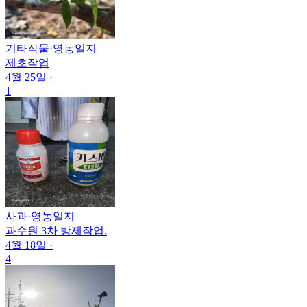
기타작물
·
영농일지
제초작업
4월 25일
·
1
사과
·
영농일지
과수원 3차 방제작업.
4월 18일
·
4