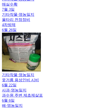
매실수확
7월 3일
기타작물
·
영농일지
울타리 전정정비
4차방제
6월 26일
기타작물
·
영농일지
웃거름 용성인비 시비
6월 22일
사과
·
영농일지
과수원 주변 제초제살포
6월 6일
배
·
영농일지