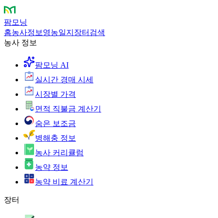
팜모닝
홈
농사정보
영농일지
장터
검색
농사 정보
팜모닝 AI
실시간 경매 시세
시장별 가격
면적 직불금 계산기
숨은 보조금
병해충 정보
농사 커리큘럼
농약 정보
농약 비료 계산기
장터