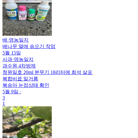
배
·
영농일지
배나무 열매 솎으기 작업
5월 15일
사과
·
영농일지
과수원 4차방제
청원일호 20ml 분무기 18리터에 희석 살포
복합비료 밑거름
복숭아 눈접상태 확인
5월 9일
·
3
1