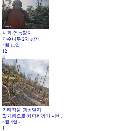
사과
·
영농일지
과수나무 2차 방제
4월 11일
·
12
8
기타작물
·
영농일지
밑거름으로 커피찌꺼기 시비.
4월 4일
·
1