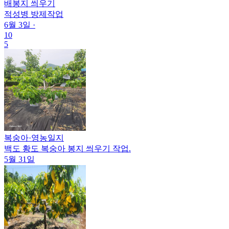
배봉지 씌우기
적성병 방제작업
6월 3일
·
10
5
복숭아
·
영농일지
백도 황도 복숭아 봉지 씌우기 작업.
5월 31일