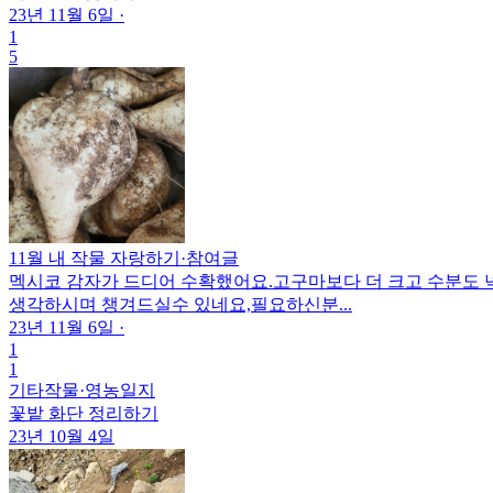
23년 11월 6일
·
1
5
11월 내 작물 자랑하기
·
참여글
멕시코 감자가 드디어 수확했어요.고구마보다 더 크고 수분도
생각하시며 챙겨드실수 있네요,필요하신분...
23년 11월 6일
·
1
1
기타작물
·
영농일지
꽃밭 화단 정리하기
23년 10월 4일