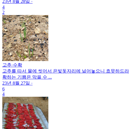
23년 8월 28일
·
4
2
고추
·
수확
고추를 따서 물에 씻어서 은빛돗자리에 널어놓으니 흐믓하드라고
확하는 기쁨은 막을 수 ...
23년 8월 27일
·
6
4