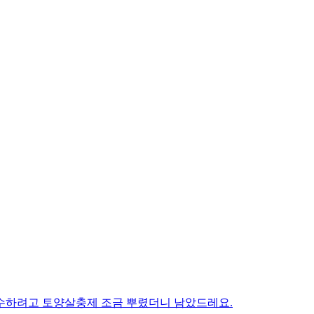
사수하려고 토양살충제 조금 뿌렸더니 남았드레요.