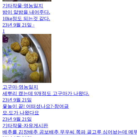
기타작물
·
영농일지
밤이 알밤을 내어주다.
10kg정도 되는것 같다.
23년 9월 21일
·
1
고구마
·
영농일지
세뿌리 캤는데 9개정도 고구마가 나왔다.
23년 9월 21일
윷놀이 끝! 어떠셨나요?
·
참여글
모.도가 나왔다요
23년 9월 21일
기타작물
·
자유게시판
배추를 김장배추 곰보배추 무우씨 쪽파 골고루 심어놨는데 메뚜