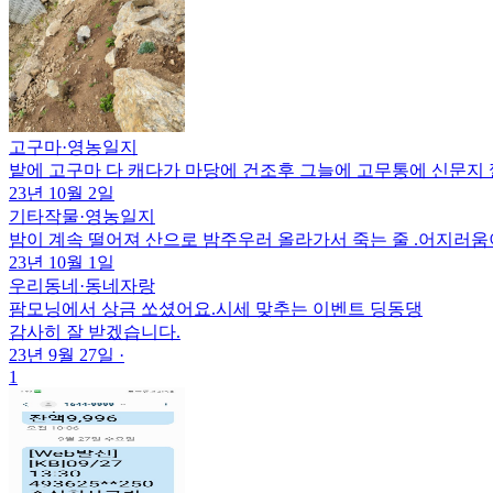
고구마
·
영농일지
밭에 고구마 다 캐다가 마당에 건조후 그늘에 고무통에 신문지
23년 10월 2일
기타작물
·
영농일지
밤이 계속 떨어져 산으로 밤주우러 올라가서 죽는 줄 .어지러움
23년 10월 1일
우리동네
·
동네자랑
팜모닝에서 상금 쏘셨어요.시세 맞추는 이벤트 딩동댕
감사히 잘 받겠습니다.
23년 9월 27일
·
1