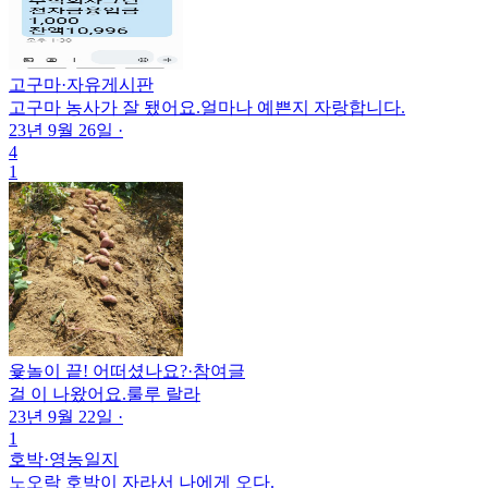
고구마
·
자유게시판
고구마 농사가 잘 됐어요.얼마나 예쁜지 자랑합니다.
23년 9월 26일
·
4
1
윷놀이 끝! 어떠셨나요?
·
참여글
걸 이 나왔어요.룰루 랄라
23년 9월 22일
·
1
호박
·
영농일지
노오락 호박이 자라서 나에게 오다.