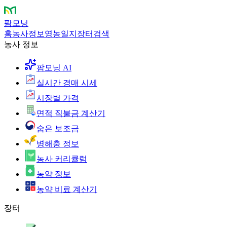
팜모닝
홈
농사정보
영농일지
장터
검색
농사 정보
팜모닝 AI
실시간 경매 시세
시장별 가격
면적 직불금 계산기
숨은 보조금
병해충 정보
농사 커리큘럼
농약 정보
농약 비료 계산기
장터