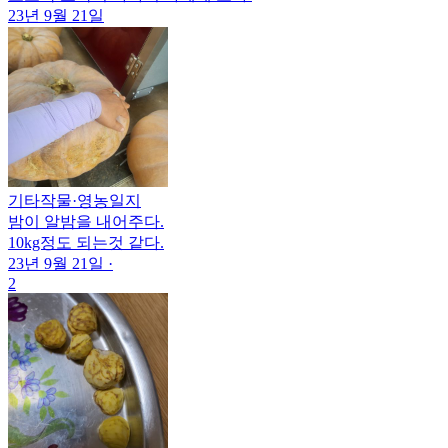
23년 9월 21일
기타작물
·
영농일지
밤이 알밤을 내어주다.
10kg정도 되는것 같다.
23년 9월 21일
·
2