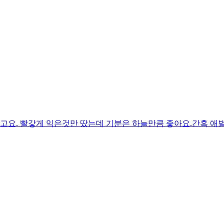
요. 빨갛게 익은것만 땄는데 기분은 하늘만큼 좋아요.간혹 애