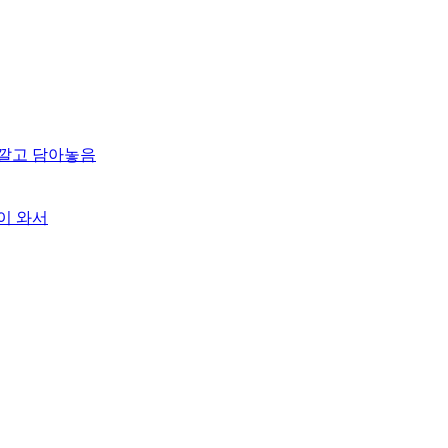
 깔고 담아놓음
이 와서