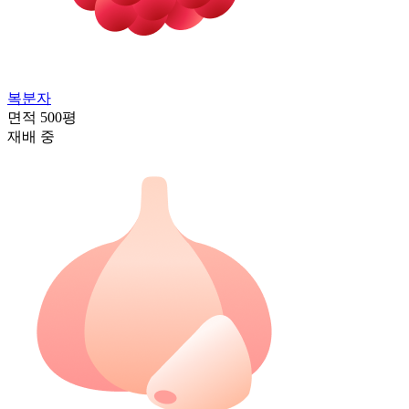
복분자
면적
500평
재배 중