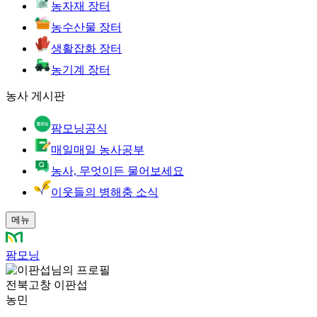
농자재 장터
농수산물 장터
생활잡화 장터
농기계 장터
농사 게시판
팜모닝공식
매일매일 농사공부
농사, 무엇이든 물어보세요
이웃들의 병해충 소식
메뉴
팜모닝
전북고창 이판섭
농민