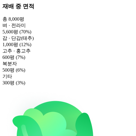
재배 중 면적
총 8,000평
벼 · 전라미
5,600평
(70%)
감 · 단감(태추)
1,000평
(12%)
고추 · 홍고추
600평
(7%)
복분자
500평
(6%)
기타
300평
(3%)