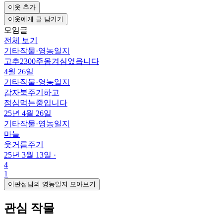
이웃 추가
이웃에게 글 남기기
모임글
전체 보기
기타작물
·
영농일지
고추2300주옴겨심었읍니다
4월 26일
기타작물
·
영농일지
감자북주기하고
점심먹는중입니다
25년 4월 26일
기타작물
·
영농일지
마늘
웃거름주기
25년 3월 13일
·
4
1
이판섭님의 영농일지 모아보기
관심 작물