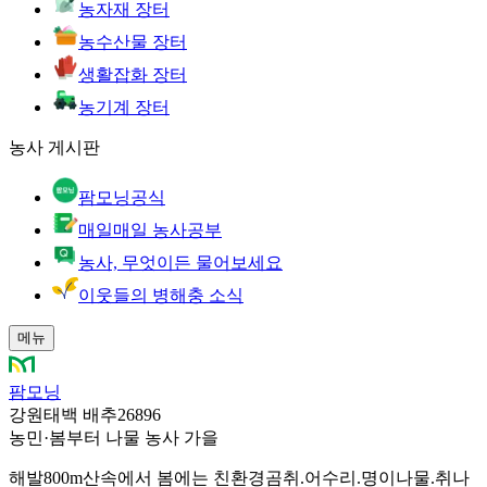
농자재 장터
농수산물 장터
생활잡화 장터
농기계 장터
농사 게시판
팜모닝공식
매일매일 농사공부
농사, 무엇이든 물어보세요
이웃들의 병해충 소식
메뉴
팜모닝
강원태백 배추26896
농민
·
봄부터 나물 농사 가을
해발800m산속에서 봄에는 친환경곰취.어수리.명이나물.취나