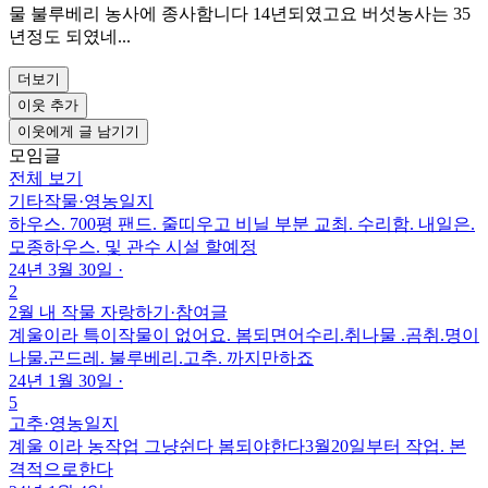
물 불루베리 농사에 종사함니다 14년되였고요 버섯농사는 35
년정도 되였네...
더보기
이웃 추가
이웃에게 글 남기기
모임글
전체 보기
기타작물
·
영농일지
하우스. 700평 팬드. 줄띠우고 비닐 부분 교최. 수리함. 내일은.
모종하우스. 및 관수 시설 할예정
24년 3월 30일
·
2
2월 내 작물 자랑하기
·
참여글
계울이라 특이작물이 없어요. 봄되면어수리.취나물 .곰취.명이
나물.곤드레. 불루베리.고추. 까지만하죠
24년 1월 30일
·
5
고추
·
영농일지
계울 이라 농작업 그냥쉰다 봄되야한다3월20일부터 작업. 본
격적으로한다