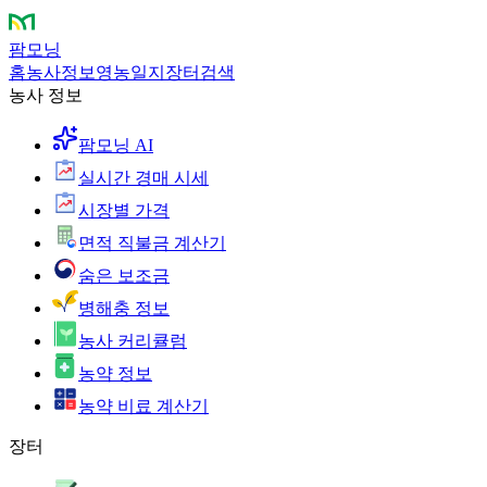
팜모닝
홈
농사정보
영농일지
장터
검색
농사 정보
팜모닝 AI
실시간 경매 시세
시장별 가격
면적 직불금 계산기
숨은 보조금
병해충 정보
농사 커리큘럼
농약 정보
농약 비료 계산기
장터