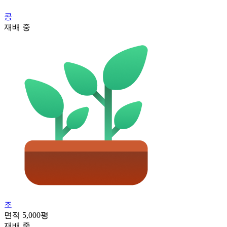
콩
재배 중
조
면적
5,000평
재배 중