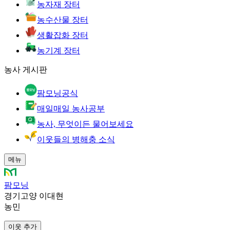
농자재 장터
농수산물 장터
생활잡화 장터
농기계 장터
농사 게시판
팜모닝공식
매일매일 농사공부
농사, 무엇이든 물어보세요
이웃들의 병해충 소식
메뉴
팜모닝
경기고양 이대현
농민
이웃 추가