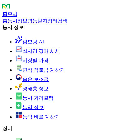
팜모닝
홈
농사정보
영농일지
장터
검색
농사 정보
팜모닝 AI
실시간 경매 시세
시장별 가격
면적 직불금 계산기
숨은 보조금
병해충 정보
농사 커리큘럼
농약 정보
농약 비료 계산기
장터