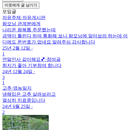
이웃에게 글 남기기
모임글
자유주제
·
자유게시판
팜모닝 관계분에게
나리온 왕복톱 주문했는데
금액이 틀린다 하여 통화해 보니 팜모닝에 알아보라 하는데 어
디에도 폰번호가 없네요 알려주심 감사합니다
25년 2월 12일
·
1
연말인사 같이해요💕
·
참여글
취지가 좋아 기부참여 합니다
24년 12월 24일
·
3
1
고추
·
영농일지
냉해입은 고추 살려보러고
열심히 치료중입니다
24년 6월 25일
·
2