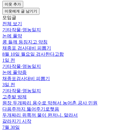
이웃 추가
이웃에게 글 남기기
모임글
전체 보기
기타작물
·
영농일지
논에 풀약
콩 들깨 등짐지고 약침
채종포 검사대비 피뽑기
8월 10일 월요일 검사한다고함
1일 전
기타작물
·
영농일지
논에 풀약줌
채종포검사대비 피뽑기
3일 전
기타작물
·
영농일지
고추밭 방제
원장 두개짜리 용수로 막혀서 농어촌 공사 민원
다음주까지 뚫어주기로햇음
두개짜리 위쪽꺼 물이 완저니. 말라서
갈라지기 시작
7월 30일