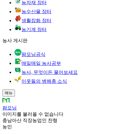
농자재 장터
농수산물 장터
생활잡화 장터
농기계 장터
농사 게시판
팜모닝공식
매일매일 농사공부
농사, 무엇이든 물어보세요
이웃들의 병해충 소식
메뉴
팜모닝
이미지를 불러올 수 없습니다
충남아산 직장농업인 찬형
농민