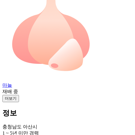
마늘
재배 중
더보기
정보
충청남도 아산시
1 ~ 5년 미만
경력