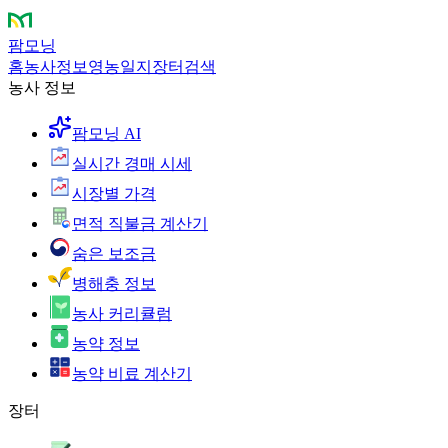
팜모닝
홈
농사정보
영농일지
장터
검색
농사 정보
팜모닝 AI
실시간 경매 시세
시장별 가격
면적 직불금 계산기
숨은 보조금
병해충 정보
농사 커리큘럼
농약 정보
농약 비료 계산기
장터