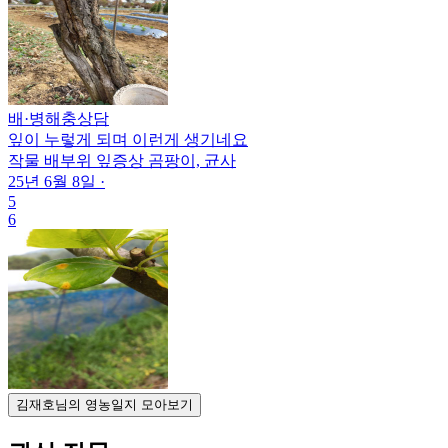
배
·
병해충상담
잎이 누렇게 되며 이런게 생기네요
작물
배
부위
잎
증상
곰팡이, 균사
25년 6월 8일
·
5
6
김재호님의 영농일지 모아보기