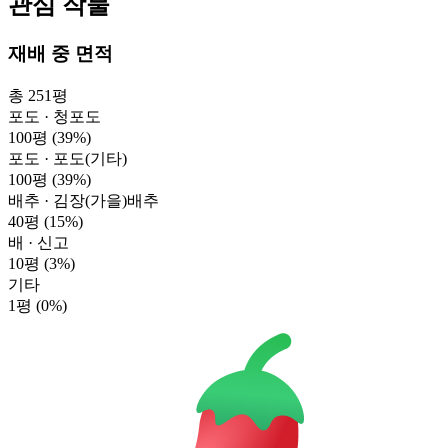
관심 작물
재배 중 면적
총 251평
포도 · 청포도
100평
(39%)
포도 · 포도(기타)
100평
(39%)
배추 · 김장(가을)배추
40평
(15%)
배 · 신고
10평
(3%)
기타
1평
(0%)