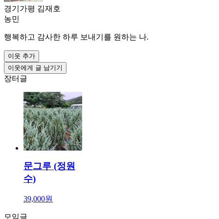
경기가평 김재호
농민
행복하고 감사한 하루 보내기를 원하는 나.
이웃 추가
이웃에게 글 남기기
장터글
문그루 (정원
수)
39,000원
모임글