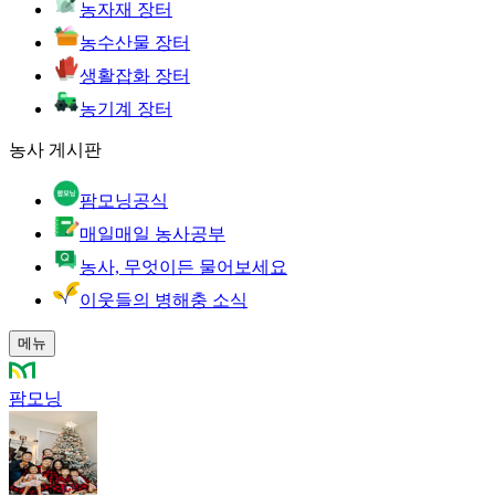
농자재 장터
농수산물 장터
생활잡화 장터
농기계 장터
농사 게시판
팜모닝공식
매일매일 농사공부
농사, 무엇이든 물어보세요
이웃들의 병해충 소식
메뉴
팜모닝