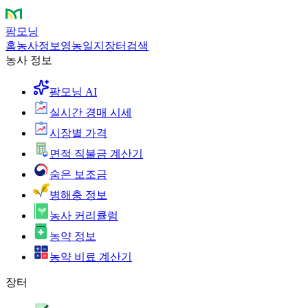
팜모닝
홈
농사정보
영농일지
장터
검색
농사 정보
팜모닝 AI
실시간 경매 시세
시장별 가격
면적 직불금 계산기
숨은 보조금
병해충 정보
농사 커리큘럼
농약 정보
농약 비료 계산기
장터