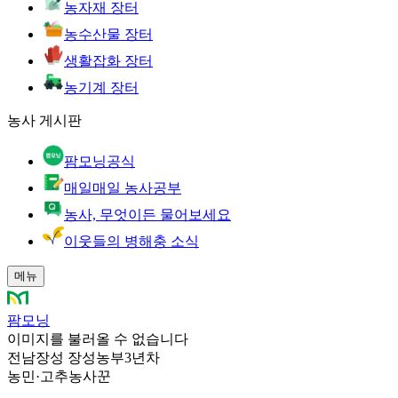
농자재 장터
농수산물 장터
생활잡화 장터
농기계 장터
농사 게시판
팜모닝공식
매일매일 농사공부
농사, 무엇이든 물어보세요
이웃들의 병해충 소식
메뉴
팜모닝
이미지를 불러올 수 없습니다
전남장성 장성농부3년차
농민
·
고추농사꾼