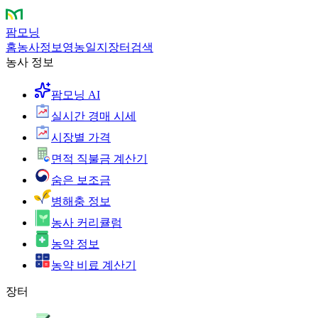
팜모닝
홈
농사정보
영농일지
장터
검색
농사 정보
팜모닝 AI
실시간 경매 시세
시장별 가격
면적 직불금 계산기
숨은 보조금
병해충 정보
농사 커리큘럼
농약 정보
농약 비료 계산기
장터