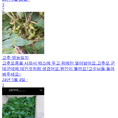
3
7
고추
·
영농일지
고추모종을 사와서 박스에 두고 위에만 열어놨어요.고추모 군
데군데에 데인것처럼 생겼어요.원인이 뭘까요?고수님들 들여
봐주세요~
24년 5월 4일
·
1