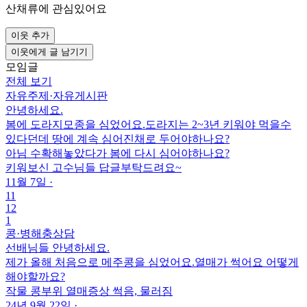
산채류에 관심있어요
이웃 추가
이웃에게 글 남기기
모임글
전체 보기
자유주제
·
자유게시판
안녕하세요.
봄에 도라지모종을 심었어요.도라지는 2~3년 키워야 먹을수
있다던데 땅에 계속 심어진채로 두어야하나요?
아님 수확해놓았다가 봄에 다시 심어야하나요?
키워보신 고수님들 답글부탁드려요~
11월 7일
·
11
12
1
콩
·
병해충상담
선배님들 안녕하세요.
제가 올해 처음으로 메주콩을 심었어요.열매가 썩어요 어떻게
해야할까요?
작물
콩
부위
열매
증상
썩음, 물러짐
24년 9월 22일
·