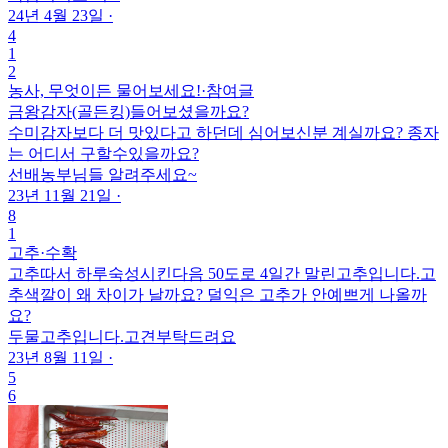
24년 4월 23일
·
4
1
2
농사, 무엇이든 물어보세요!
·
참여글
금왕감자(골든킹)들어보셨을까요?
수미감자보다 더 맛있다고 하던데 심어보신분 계실까요? 종자
는 어디서 구할수있을까요?
선배농부님들 알려주세요~
23년 11월 21일
·
8
1
고추
·
수확
고추따서 하루숙성시킨다음 50도로 4일간 말린고추입니다.고
추색깔이 왜 차이가 날까요? 덜익은 고추가 안예쁘게 나올까
요?
두물고추입니다.고견부탁드려요
23년 8월 11일
·
5
6