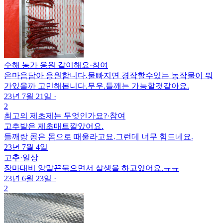
수해 농가 응원 같이해요
·
참여
온마음담아 응원합니다.물빠지면 경작할수있는 농작물이 뭐
가있을까 고민해봅니다.무우.들깨는 가능할것같아요.
23년 7월 21일
·
2
최고의 제초제는 무엇인가요?
·
참여
고추밭은 제초매트깔았어요.
들깨랑 콩은 몸으로 때울라고요.그런데 너무 힘드네요.
23년 7월 4일
고추
·
일상
장마대비 양말끈묶으면서 살생을 하고있어요.ㅠㅠ
23년 6월 23일
·
2