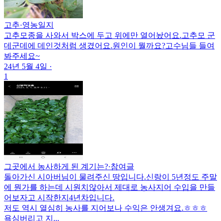
고추
·
영농일지
고추모종을 사와서 박스에 두고 위에만 열어놨어요.고추모 군
데군데에 데인것처럼 생겼어요.원인이 뭘까요?고수님들 들여
봐주세요~
24년 5월 4일
·
1
그곳에서 농사하게 된 계기는?
·
참여글
돌아가신 시아버님이 물려주신 땅입니다.신랑이 5년정도 주말
에 뭔가를 하는데 시원치않아서 제대로 농사지어 수입을 만들
어보자고 시작한지4년차입니다.
저도 역시 열심히 농사를 지어보나 수익은 안생겨요.ㅎㅎㅎ
욕심버리고 지...