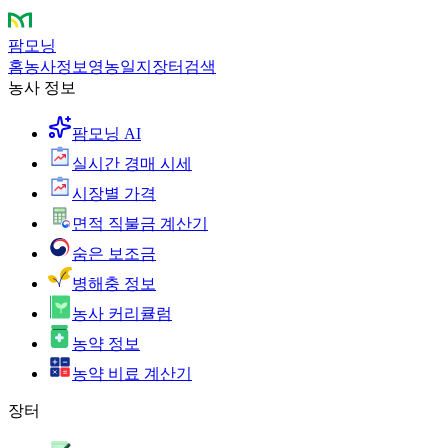
팜모닝
홈
농사정보
영농일지
장터
검색
농사 정보
팜모닝 AI
실시간 경매 시세
시장별 가격
면적 직불금 계산기
숨은 보조금
병해충 정보
농사 커리큘럼
농약 정보
농약 비료 계산기
장터