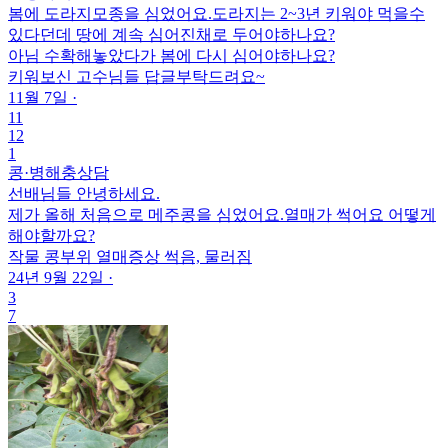
봄에 도라지모종을 심었어요.도라지는 2~3년 키워야 먹을수
있다던데 땅에 계속 심어진채로 두어야하나요?
아님 수확해놓았다가 봄에 다시 심어야하나요?
키워보신 고수님들 답글부탁드려요~
11월 7일
·
11
12
1
콩
·
병해충상담
선배님들 안녕하세요.
제가 올해 처음으로 메주콩을 심었어요.열매가 썩어요 어떻게
해야할까요?
작물
콩
부위
열매
증상
썩음, 물러짐
24년 9월 22일
·
3
7