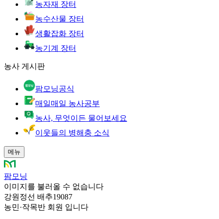
농자재 장터
농수산물 장터
생활잡화 장터
농기계 장터
농사 게시판
팜모닝공식
매일매일 농사공부
농사, 무엇이든 물어보세요
이웃들의 병해충 소식
메뉴
팜모닝
이미지를 불러올 수 없습니다
강원정선 배추19087
농민
·
작목반 회원 입니다