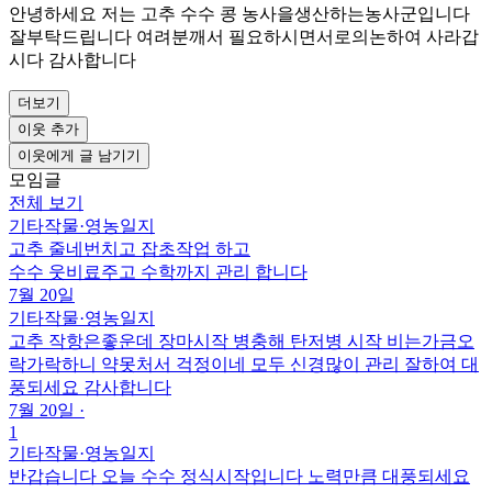
안녕하세요 저는 고추 수수 콩 농사을생산하는농사군입니다
잘부탁드립니다 여려분깨서 필요하시면서로의논하여 사라갑
시다 감사합니다
더보기
이웃 추가
이웃에게 글 남기기
모임글
전체 보기
기타작물
·
영농일지
고추 줄네번치고 잡초작업 하고
수수 웃비료주고 수학까지 관리 합니다
7월 20일
기타작물
·
영농일지
고추 작항은좋운데 장마시작 병충해 탄저병 시작 비는가금오
락가락하니 약못처서 걱정이네 모두 신경많이 관리 잘하여 대
풍되세요 감사합니다
7월 20일
·
1
기타작물
·
영농일지
반갑습니다 오늘 수수 정식시작입니다 노력만큼 대풍되세요