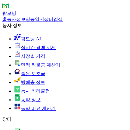
팜모닝
홈
농사정보
영농일지
장터
검색
농사 정보
팜모닝 AI
실시간 경매 시세
시장별 가격
면적 직불금 계산기
숨은 보조금
병해충 정보
농사 커리큘럼
농약 정보
농약 비료 계산기
장터