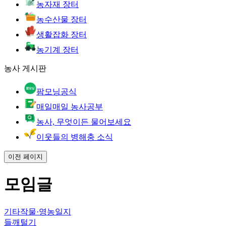
농자재 장터
농수산물 장터
생활잡화 장터
농기계 장터
농사 게시판
팜모닝공식
매일매일 농사공부
농사, 무엇이든 물어보세요
이웃들의 병해충 소식
이전 페이지
모임글
기타작물
·
영농일지
들깨털기