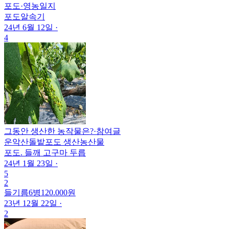
포도
·
영농일지
포도알속기
24년 6월 12일
·
4
그동안 생산한 농작물은?
·
참여글
운악산돌밭포도 생산농산물
포도. 들깨 고구마 두릅
24년 1월 23일
·
5
2
들기름6병120.000원
23년 12월 22일
·
2