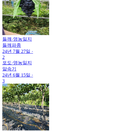
들깨
·
영농일지
들깨파종
24년 7월 27일
·
2
포도
·
영농일지
알속기
24년 6월 15일
·
3