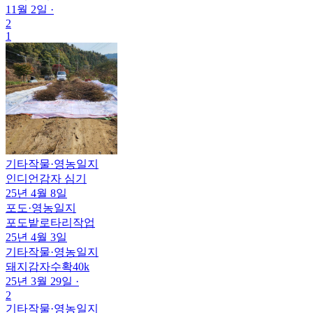
11월 2일
·
2
1
기타작물
·
영농일지
인디언감자 심기
25년 4월 8일
포도
·
영농일지
포도밭로타리작업
25년 4월 3일
기타작물
·
영농일지
돼지감자수확40k
25년 3월 29일
·
2
기타작물
·
영농일지