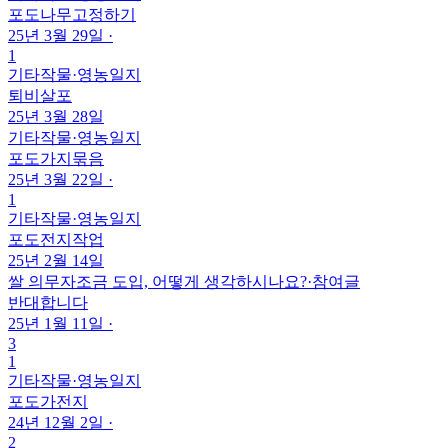
포도나무고정하기
25년 3월 29일
·
1
기타작물
·
영농일지
퇴비살포
25년 3월 28일
기타작물
·
영농일지
포도가지묶음
25년 3월 22일
·
1
기타작물
·
영농일지
포도전지작업
25년 2월 14일
쌀 의무자조금 도입, 어떻게 생각하시나요?
·
참여글
반대합니다
25년 1월 11일
·
3
1
기타작물
·
영농일지
포도가전지
24년 12월 2일
·
2