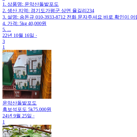
1. 상품명: 운악산돌밭포도
2. 생산 지역: 경기도가평군 상면 율길리234
3. 설명: 송돈규 010-3933-8712 전화 문자주셔요 바로 확인이
4. 가격: 5kg 40,000원
5. ...
22년 10월 16일
·
3
1
운악산돌밭포도
흑보석포도 5k75.000원
24년 9월 25일
·
1