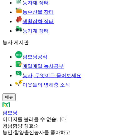
농자재 장터
농수산물 장터
생활잡화 장터
농기계 장터
농사 게시판
팜모닝공식
매일매일 농사공부
농사, 무엇이든 물어보세요
이웃들의 병해충 소식
메뉴
팜모닝
이미지를 불러올 수 없습니다
경남함양 정효순
농민
·
함양출신농사를 좋아하고