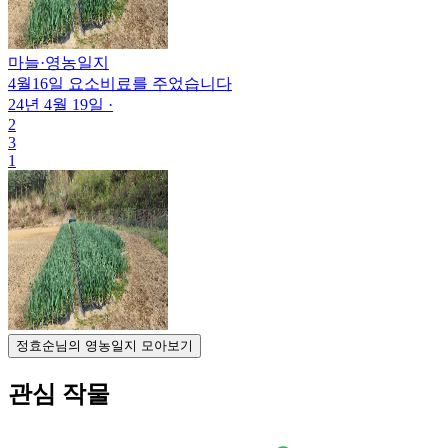
마늘
·
영농일지
4월16일 요소비료를 주었습니다
24년 4월 19일
·
2
3
1
정효순님의 영농일지 모아보기
관심 작물