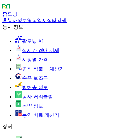
팜모닝
홈
농사정보
영농일지
장터
검색
농사 정보
팜모닝 AI
실시간 경매 시세
시장별 가격
면적 직불금 계산기
숨은 보조금
병해충 정보
농사 커리큘럼
농약 정보
농약 비료 계산기
장터