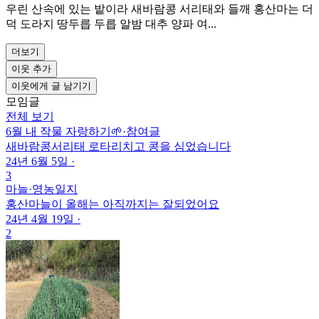
우린 산속에 있는 밭이라 새바람콩 서리태와 들깨 홍산마는 더
덕 도라지 땅두릅 두릅 알밤 대추 양파 여...
더보기
이웃 추가
이웃에게 글 남기기
모임글
전체 보기
6월 내 작물 자랑하기🌱
·
참여글
새바람콩서리태 로타리치고 콩을 심었습니다
24년 6월 5일
·
3
마늘
·
영농일지
홍산마늘이 올해는 아직까지는 잘되었어요
24년 4월 19일
·
2