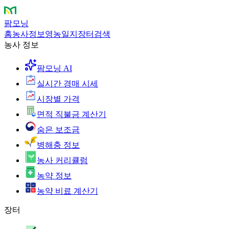
팜모닝
홈
농사정보
영농일지
장터
검색
농사 정보
팜모닝 AI
실시간 경매 시세
시장별 가격
면적 직불금 계산기
숨은 보조금
병해충 정보
농사 커리큘럼
농약 정보
농약 비료 계산기
장터