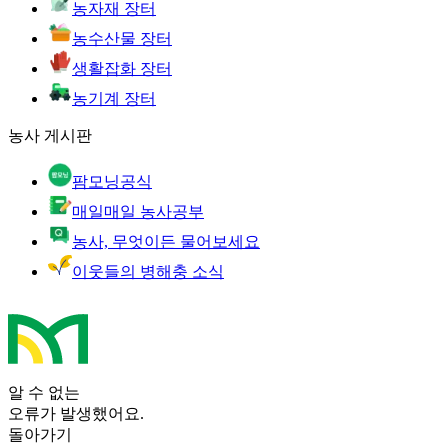
농자재 장터
농수산물 장터
생활잡화 장터
농기계 장터
농사 게시판
팜모닝공식
매일매일 농사공부
농사, 무엇이든 물어보세요
이웃들의 병해충 소식
알 수 없는
오류가 발생했어요.
돌아가기