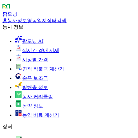
팜모닝
홈
농사정보
영농일지
장터
검색
농사 정보
팜모닝 AI
실시간 경매 시세
시장별 가격
면적 직불금 계산기
숨은 보조금
병해충 정보
농사 커리큘럼
농약 정보
농약 비료 계산기
장터