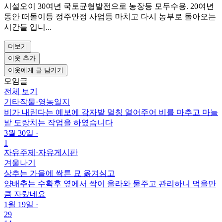
시설오이 30여년 국토균형발전으로 농장등 모두수용. 20여년
동안 떠돌이등 정주안정 사업등 마치고 다시 농부로 돌아오는
시간들 입니...
더보기
이웃 추가
이웃에게 글 남기기
모임글
전체 보기
기타작물
·
영농일지
비가 내린다는 예보에 감자밭 멀칭 열어주어 비를 마추고 마늘
밭 도랑치는 작업을 하였습니다
3월 30일
·
1
자유주제
·
자유게시판
겨울나기
상추는 가을에 싹튼 묘 옮겨심고
양배추는 수확후 옆에서 싹이 올라와 물주고 관리하니 먹을만
큼 자랐네요
1월 19일
·
29