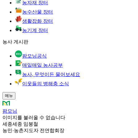
농자재 장터
농수산물 장터
생활잡화 장터
농기계 장터
농사 게시판
팜모닝공식
매일매일 농사공부
농사, 무엇이든 물어보세요
이웃들의 병해충 소식
메뉴
팜모닝
이미지를 불러올 수 없습니다
세종세종 임붕철
농민
·
농촌지도자 전연합회장