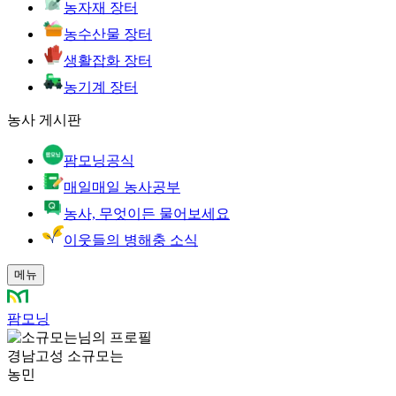
농자재 장터
농수산물 장터
생활잡화 장터
농기계 장터
농사 게시판
팜모닝공식
매일매일 농사공부
농사, 무엇이든 물어보세요
이웃들의 병해충 소식
메뉴
팜모닝
경남고성 소규모는
농민