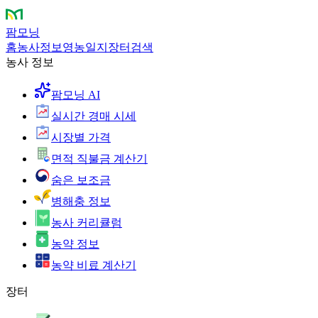
팜모닝
홈
농사정보
영농일지
장터
검색
농사 정보
팜모닝 AI
실시간 경매 시세
시장별 가격
면적 직불금 계산기
숨은 보조금
병해충 정보
농사 커리큘럼
농약 정보
농약 비료 계산기
장터