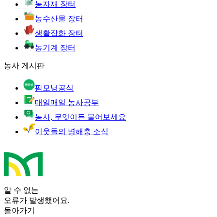
농자재 장터
농수산물 장터
생활잡화 장터
농기계 장터
농사 게시판
팜모닝공식
매일매일 농사공부
농사, 무엇이든 물어보세요
이웃들의 병해충 소식
알 수 없는
오류가 발생했어요.
돌아가기