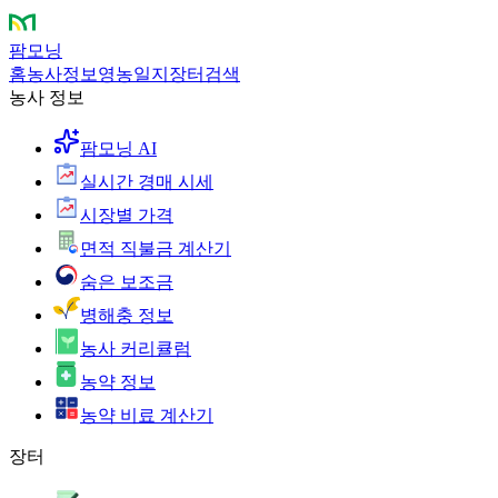
팜모닝
홈
농사정보
영농일지
장터
검색
농사 정보
팜모닝 AI
실시간 경매 시세
시장별 가격
면적 직불금 계산기
숨은 보조금
병해충 정보
농사 커리큘럼
농약 정보
농약 비료 계산기
장터