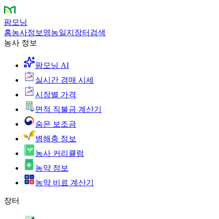
팜모닝
홈
농사정보
영농일지
장터
검색
농사 정보
팜모닝 AI
실시간 경매 시세
시장별 가격
면적 직불금 계산기
숨은 보조금
병해충 정보
농사 커리큘럼
농약 정보
농약 비료 계산기
장터