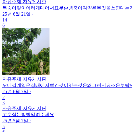
자유주제
·
자유게시판
복숭아잎이이러게대어서요무슨병충이며약은무엇을쓰면대는
25년 6월 21일
·
14
6
자유주제
·
자유게시판
오디검게익은상태에서빨간것이잇는것은왜그런지요조은부탁
25년 6월 7일
·
2
3
자유주제
·
자유게시판
고수심는방법알려주세요
25년 5월 7일
·
5
6