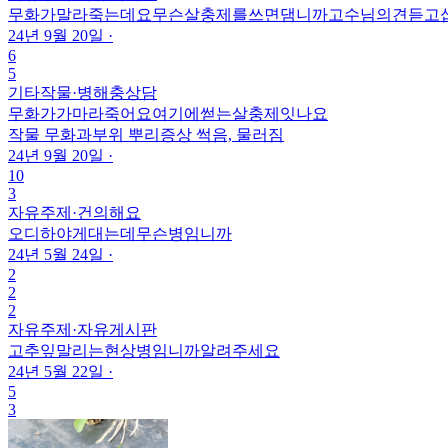
무화가말라죽는데요무슨살충제를쓰면댐니까고수님의견듣고
24년 9월 20일
·
6
5
기타작물
·
병해충상담
무화가가마라죽어요여기에썯는살충제잇나요
작물
무화과
부위
뿌리
증상
썩음, 물러짐
24년 9월 20일
·
10
3
자유주제
·
건의해요
오디하야게대는데무슨병임니까
24년 5월 24일
·
2
2
2
자유주제
·
자유게시판
고추잎말리는현상병임니까알려주세요
24년 5월 22일
·
5
3