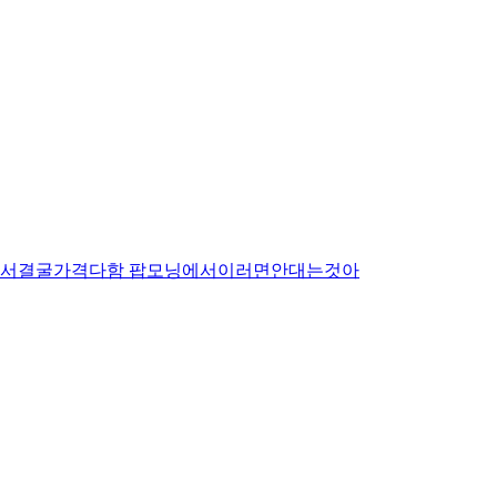
시면서결굴가격다함 팝모닝에서이러면안대는것아