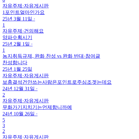
자유주제
·
자유게시판
1포인트얼마인가요
25년 3월 11일
·
1
자유주제
·
건의해요
양파수획시기
25년 2월 1일
·
1
농지취득규제, 완화 찬성 vs 완화 반대
·
참여글
찬성함니다
25년 1월 25일
자유주제
·
자유게시판
보충결석건안쓰는사람은포인트로주심조겟는데요
24년 12월 31일
·
2
자유주제
·
자유게시판
무화가기지치기는언제함니까예
24년 10월 26일
·
5
3
2
자유주제
·
자유게시판