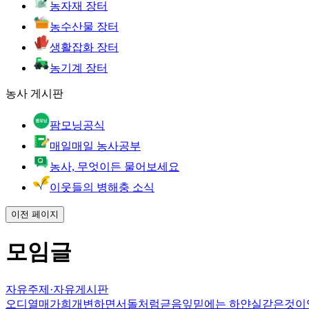
농자재 장터
농수산물 장터
생활잡화 장터
농기계 장터
농사 게시판
팜모닝공식
매일매일 농사공부
농사, 무엇이든 물어보세요
이웃들의 병해충 소식
이전 페이지
모임글
자유주제
·
자유게시판
오디열매가희개변하면서돌처럼귿음잎믿에는 하얀실갇은것