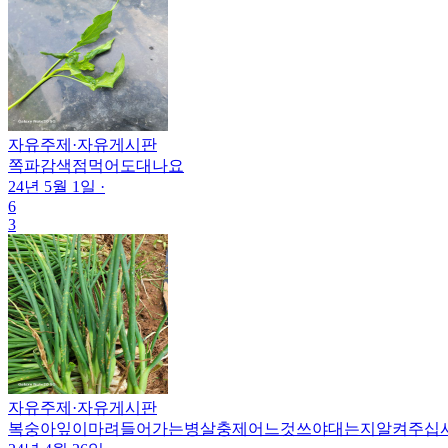
자유주제
·
자유게시판
쪽파감색점먹어도대나요
24년 5월 1일
·
6
3
자유주제
·
자유게시판
복숭아잎이마려들어가는병살충제어느것쓰야대는지알켜주십