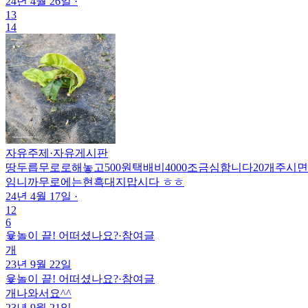
24년 4월 26일
·
13
14
자유주제
·
자유게시판
땅두릅무로로해놓고500원택배비4000조금심함니다20개주
임니까무로에는현흑대지맙시다 ㅎㅎ
24년 4월 17일
·
12
6
윷놀이 끝! 어떠셨나요?
·
참여글
개
23년 9월 22일
윷놀이 끝! 어떠셨나요?
·
참여글
개나와서요^^
23년 9월 21일