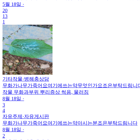
5월 18일
·
20
13
1
기타작물
·
병해충상담
무화가나무가죽어요여기에쓰는약무엇인가요조은부탁드림니다
작물
무화과
부위
뿌리
증상
썩음, 물러짐
8월 18일
·
3
4
자유주제
·
자유게시판
무화가나무가죽어요여기에쓰는약아시는분조은부탁드림니다
8월 18일
·
2