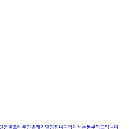
이잇음불로태우면벌레가떨엄짐니다약아시는분부탁드림니다