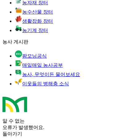
농자재 장터
농수산물 장터
생활잡화 장터
농기계 장터
농사 게시판
팜모닝공식
매일매일 농사공부
농사, 무엇이든 물어보세요
이웃들의 병해충 소식
알 수 없는
오류가 발생했어요.
돌아가기