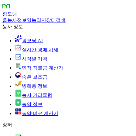
팜모닝
홈
농사정보
영농일지
장터
검색
농사 정보
팜모닝 AI
실시간 경매 시세
시장별 가격
면적 직불금 계산기
숨은 보조금
병해충 정보
농사 커리큘럼
농약 정보
농약 비료 계산기
장터